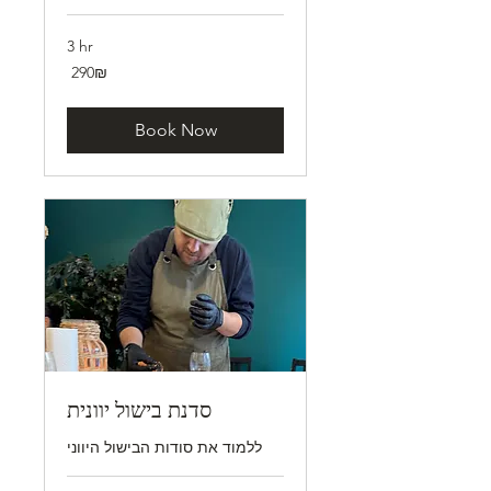
3 hr
290
‏290 ‏₪
שקלים
חדשים
Book Now
סדנת בישול יוונית
ללמוד את סודות הבישול היווני